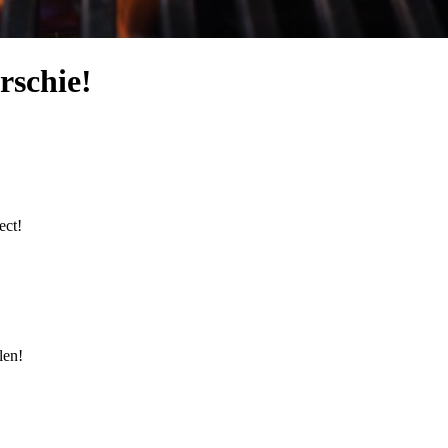
rschie!
ect!
len!