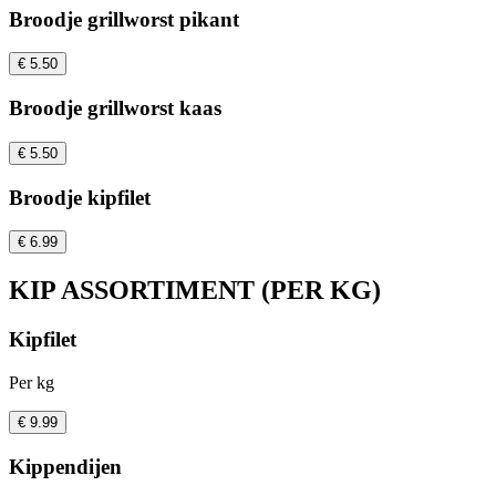
Broodje grillworst pikant
€ 5.50
Broodje grillworst kaas
€ 5.50
Broodje kipfilet
€ 6.99
KIP ASSORTIMENT (PER KG)
Kipfilet
Per kg
€ 9.99
Kippendijen