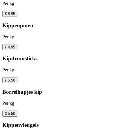
Per kg
€ 8.95
Kippenpoten
Per kg
€ 4.95
Kipdrumsticks
Per kg
€ 5.50
Borrelhapjes kip
Per kg
€ 5.50
Kippenvleugels